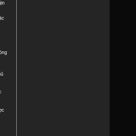
iện
y
ác
hông
hũ
c
ợc