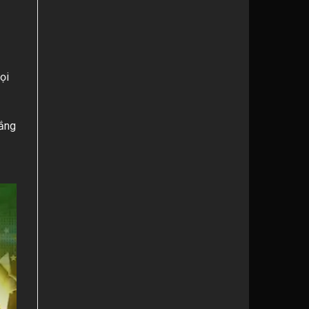
ọi
hắng