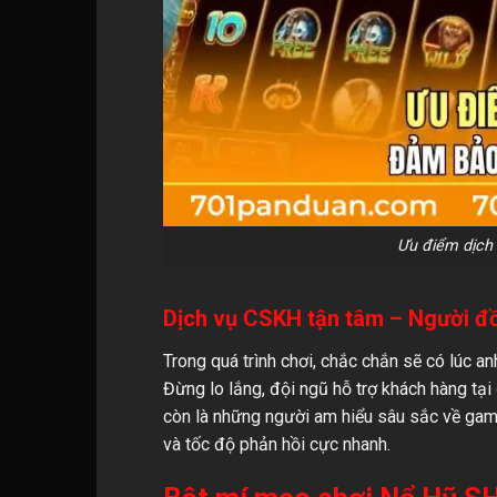
Ưu điểm dịch 
Dịch vụ CSKH tận tâm – Người đồ
Trong quá trình chơi, chắc chắn sẽ có lúc 
Đừng lo lắng, đội ngũ hỗ trợ khách hàng tại
còn là những người am hiểu sâu sắc về game
và tốc độ phản hồi cực nhanh.