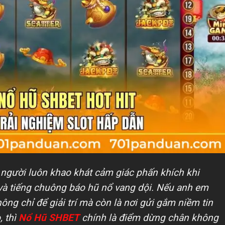
người luôn khao khát cảm giác phấn khích khi
và tiếng chuông báo hũ nổ vang dội. Nếu anh em
ng chỉ để giải trí mà còn là nơi gửi gắm niềm tin
, thì
Nổ Hũ SHBET
chính là điểm dừng chân không