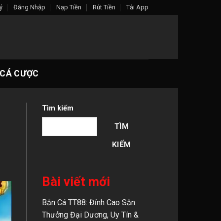
ý
Đăng Nhập
Nạp Tiền
Rút Tiền
Tải App
 CÁ CƯỢC
Tìm kiếm
TÌM
KIẾM
Bài viết mới
Bắn Cá TT88: Đỉnh Cao Săn
Thưởng Đại Dương, Uy Tín &