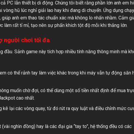
cả PC lẫn thiết bị di động. Chúng tôi biết rằng phần lớn anh em h
 vài vòng hũ lúc nghỉ giải lao hay khi đang di chuyển. Ứng dụng chạ
, giúp anh em thao tác chuẩn xác mà không lo nhấn nhầm. Cảm gi
 làm rất tỉ mỉ, tạo nên sự phấn khích tột độ mỗi khi thắng lớn.
ợ người chơi tối đa
hàng đầu. Sảnh game này tích hợp nhiều tính năng thông minh mà k
em có thể rảnh tay làm việc khác trong khi máy vẫn tự động săn 
ông muốn chờ đợi, có thể dùng một số tiền nhất định để mua trự
 Jackpot cao nhất.
kê lại các vòng quay, từ đó rút ra quy luật và điều chỉnh mức cư
(vài nghìn đồng) hay là các đại gia “tay to”, hệ thống đều có các